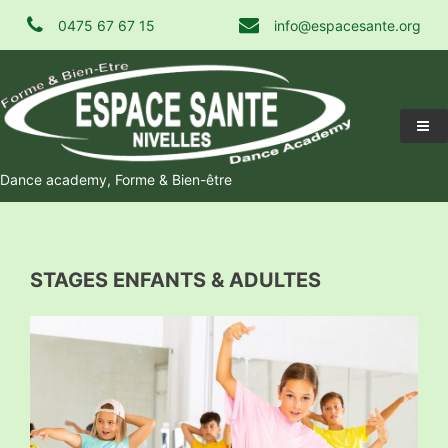
Skip
0475 67 67 15
info@espacesante.org
to
content
Dance academy, Forme & Bien-être
STAGES ENFANTS & ADULTES