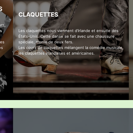
S
CLAQUETTES
rs,
ns
Les claquettes nous viennent d’Irlande et ensuite des
États-Unis. Cette danse se fait avec une chaussure
les
spéciale, munie de deux fers.
es
Les cours de claquettes mélangent la comédie musicale,
les claquettes irlandaises et américaines.