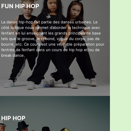
FUN HIP HOP
La danse hip-hop fait partie des danses urbaines. Le
côté ludique nous permet d’aborder la technique avec
l’enfant en lui enseignant les grands principes de base
tels que le groove, le rebond, vague du corps, pas de
bourré, etc. Ce cours est une véritable préparation pour
l’entrée de l’enfant dans un cours de hip hop et/ou de
break dance.
HIP HOP