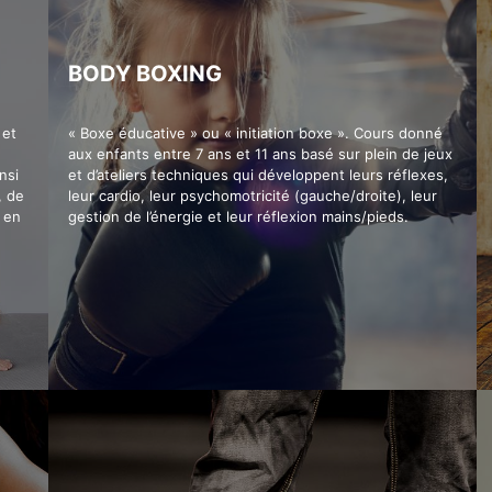
BODY BOXING
 et
« Boxe éducative » ou « initiation boxe ». Cours donné
aux enfants entre 7 ans et 11 ans basé sur plein de jeux
nsi
et d’ateliers techniques qui développent leurs réflexes,
, de
leur cardio, leur psychomotricité (gauche/droite), leur
 en
gestion de l’énergie et leur réflexion mains/pieds.