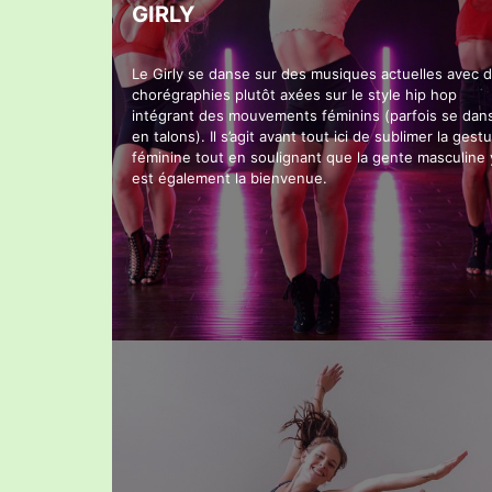
GIRLY
Le Girly se danse sur des musiques actuelles avec 
chorégraphies plutôt axées sur le style hip hop
intégrant des mouvements féminins (parfois se dan
en talons). Il s’agit avant tout ici de sublimer la gestu
féminine tout en soulignant que la gente masculine 
est également la bienvenue.