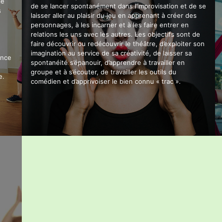
le
de se lancer spontanément dans l’improvisation et de se
s
laisser aller au plaisir du jeu en apprenant à créer des
personnages, à les incarner et à les faire entrer en
relations les uns avec les autres. Les objectifs sont de
faire découvrir ou redécouvrir le théâtre, d’exploiter son
imagination au service de sa créativité, de laisser sa
ance
spontanéité s’épanouir, d’apprendre à travailler en
groupe et à s’écouter, de travailler les outils du
e.
comédien et d’apprivoiser le bien connu « trac ».