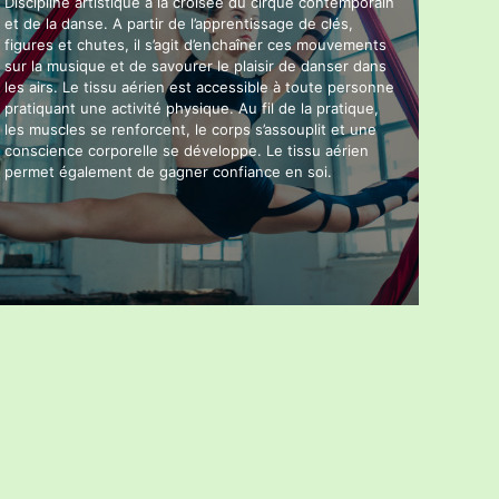
Discipline artistique à la croisée du cirque contemporain
et de la danse. A partir de l’apprentissage de clés,
figures et chutes, il s’agit d’enchaîner ces mouvements
sur la musique et de savourer le plaisir de danser dans
les airs. Le tissu aérien est accessible à toute personne
pratiquant une activité physique. Au fil de la pratique,
les muscles se renforcent, le corps s’assouplit et une
conscience corporelle se développe. Le tissu aérien
permet également de gagner confiance en soi.