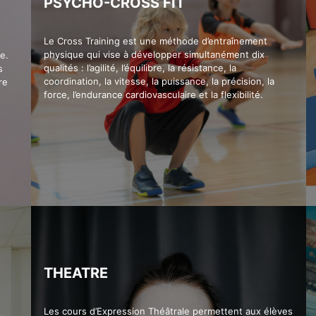
PSYCHO-CROSS FIT
Le Cross Training est une méthode d’entraînement
physique qui vise à développer simultanément dix
e.
qualités : l’agilité, l’équilibre, la résistance, la
s
coordination, la vitesse, la puissance, la précision, la
re
force, l’endurance cardiovasculaire et la flexibilité.
THEATRE
Les cours d’Expression Théâtrale permettent aux élèves