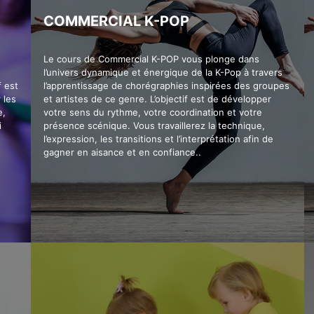
COMMERCIAL K-POP
Le cours de Commercial K-POP vous plonge dans
l’univers dynamique et énergique de la K-Pop à travers
f est
l’apprentissage de chorégraphies inspirées des groupes
 les
et artistes de ce genre. L’objectif est de développer
e,
votre sens du rythme, votre coordination et votre
i
présence scénique. Vous travaillerez la technique,
l’expression, les transitions et l’interprétation afin de
gagner en aisance et en confiance..