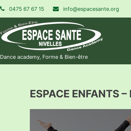
Skip
0475 67 67 15
info@espacesante.org
to
content
Dance academy, Forme & Bien-être
ESPACE ENFANTS –