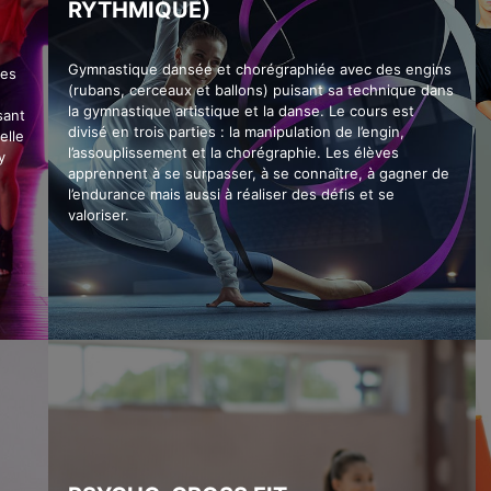
RYTHMIQUE)
Gymnastique dansée et chorégraphiée avec des engins
des
(rubans, cerceaux et ballons) puisant sa technique dans
la gymnastique artistique et la danse. Le cours est
sant
divisé en trois parties : la manipulation de l’engin,
elle
l’assouplissement et la chorégraphie. Les élèves
y
apprennent à se surpasser, à se connaître, à gagner de
l’endurance mais aussi à réaliser des défis et se
valoriser.