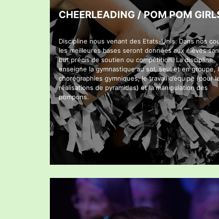
CHEERLEADING / POM POM GIRL
Discipline nous venant des Etats-Unis. Dans nos cou
les meilleures bases seront données aux élèves sa
but précis de soutien ou compétition. La discipline
enseigne la gymnastique au sol, seul et en groupe, 
chorégraphies gymniques, le travail d’équipe (pour l
réalisations de pyramides) et la manipulation des
pompons.