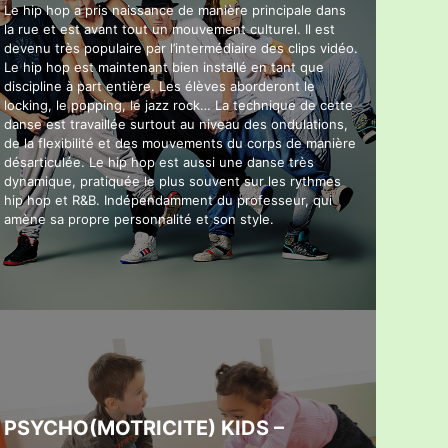
Le hip hop a pris naissance de manière principale dans
la rue et est avant tout un mouvement culturel. Il est
devenu très populaire par l’intermédiaire des clips vidéo.
Le hip hop est maintenant bien installé en tant que
discipline à part entière. Les élèves aborderont le
locking, le popping, le jazz rock… La technique de cette
danse est travaillée surtout au niveau des ondulations,
de la flexibilité et des mouvements du corps de manière
désarticulée. Le hip hop est aussi une danse très
dynamique, pratiquée le plus souvent sur les rythmes
hip hop et R&B. Indépendamment du professeur, qui
amène sa propre personnalité et son style.
PSYCHO(MOTRICITE) KIDS –