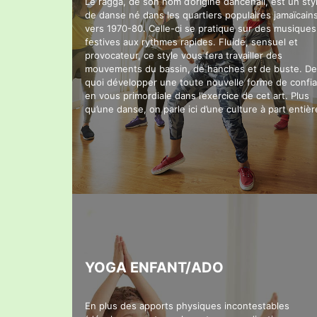
Le ragga, de son nom d’origine dancehall, est un sty
de danse né dans les quartiers populaires jamaïcain
vers 1970-80. Celle-ci se pratique sur des musiques
festives aux rythmes rapides. Fluide, sensuel et
provocateur, ce style vous fera travailler des
mouvements du bassin, de hanches et de buste. De
quoi développer une toute nouvelle forme de confi
en vous primordiale dans l’exercice de cet art. Plus
qu’une danse, on parle ici d’une culture à part entièr
YOGA ENFANT/ADO
En plus des apports physiques incontestables