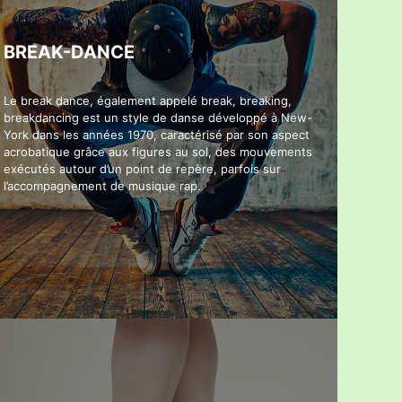
BREAK-DANCE
Le break dance, également appelé break, breaking,
breakdancing est un style de danse développé à New-
York dans les années 1970, caractérisé par son aspect
acrobatique grâce aux figures au sol, des mouvements
exécutés autour d’un point de repère, parfois sur
l’accompagnement de musique rap.