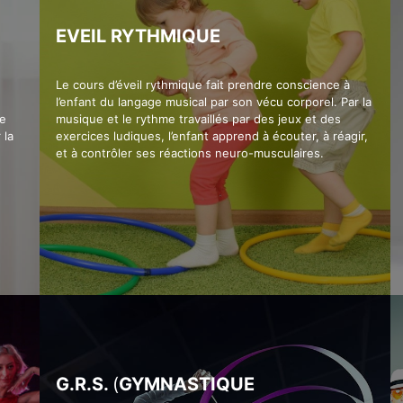
EVEIL RYTHMIQUE
Le cours d’éveil rythmique fait prendre conscience à
l’enfant du langage musical par son vécu corporel. Par la
re
musique et le rythme travaillés par des jeux et des
 la
exercices ludiques, l’enfant apprend à écouter, à réagir,
et à contrôler ses réactions neuro-musculaires.
G.R.S.
(
GYMNASTIQUE