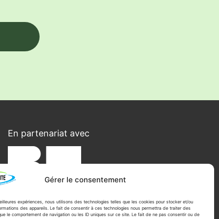
En partenariat avec
Gérer le consentement
meilleures expériences, nous utilisons des technologies telles que les cookies pour stocker et/ou
rmations des appareils. Le fait de consentir à ces technologies nous permettra de traiter des
changer
.
ue le comportement de navigation ou les ID uniques sur ce site. Le fait de ne pas consentir ou de