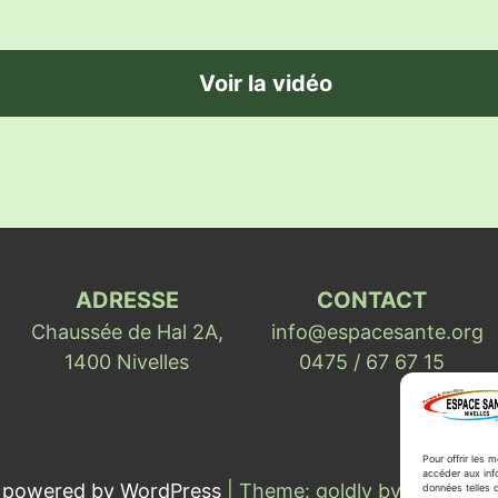
Voir la vidéo
ADRESSE
CONTACT
Chaussée de Hal 2A,
info@espacesante.org
1400 Nivelles
0475 / 67 67 15
Pour offrir les 
accéder aux info
y powered by WordPress
|
Theme: goldly by
reviewex
données telles q