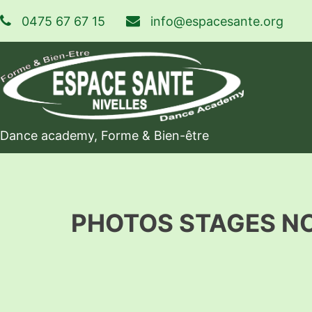
Skip
0475 67 67 15
info@espacesante.org
to
content
Dance academy, Forme & Bien-être
PHOTOS STAGES NOE